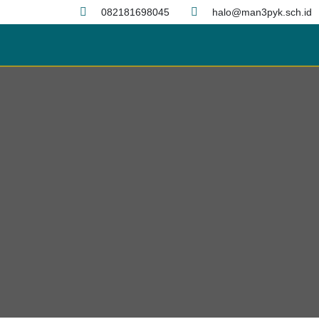
082181698045
halo@man3pyk.sch.id