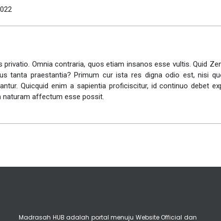
2022
is privatio. Omnia contraria, quos etiam insanos esse vultis. Quid Z
tibus tanta praestantia? Primum cur ista res digna odio est, nisi q
ntur. Quicquid enim a sapientia proficiscitur, id continuo debet e
m naturam affectum esse possit.
Madrasah HUB adalah portal menuju Website Official dan