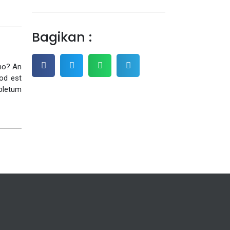
Bagikan :
eno? An
uod est
xpletum