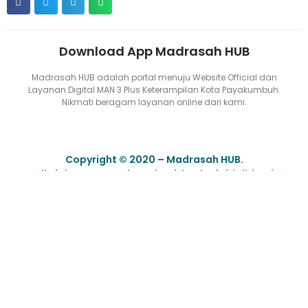
Download App Madrasah HUB
Madrasah HUB adalah portal menuju Website Official dan
Layanan Digital MAN 3 Plus Keterampilan Kota Payakumbuh.
Nikmati beragam layanan online dari kami.
Copyright © 2020 – Madrasah HUB.
All Rights Reserved. Made with ❤ by
fajrialbiruni
Not Found