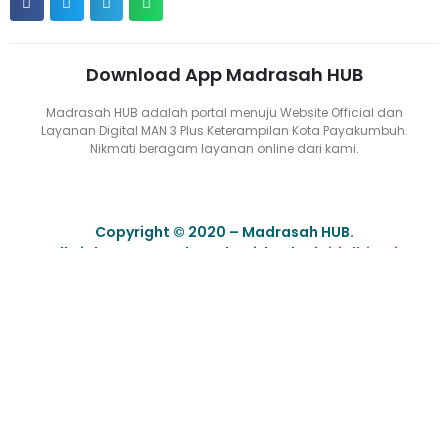
Download App Madrasah HUB
Madrasah HUB adalah portal menuju Website Official dan
Layanan Digital MAN 3 Plus Keterampilan Kota Payakumbuh.
Nikmati beragam layanan online dari kami.
Copyright © 2020 – Madrasah HUB.
All Rights Reserved. Made with ❤ by
fajrialbiruni
Not Found